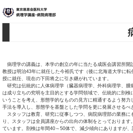
内
容
を
ス
キ
ッ
プ
病理学の講義は、本学の創立の年に当たる成医会講習所開設
教授は明治43年に就任した今裕氏です（後に北海道大学に
授に就任、現在の下田将之に引き継がれています。
研究は伝統的に人体病理学（臓器病理学、外科病理学、腫瘍
は成り立ちの究明を主目的とする学問領域で、伝統的に剖検
いうことを考え、形態学的なものの見方に精通するよう努力
手法を導入し、形態学を基盤とした学問を更に発展させるべ
スタッフは教育、研究に従事しつつ、病院病理部の業務にも
り、スタッフは全員講座からの出向の体制をとっております。現
ています。剖検は年間40～50体で、減少傾向にありますが