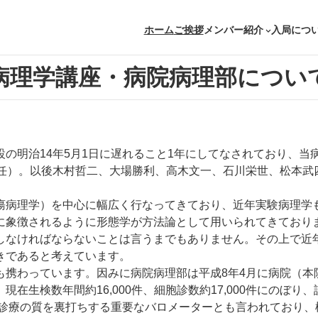
ホーム
ご挨拶
メンバー紹介
入局につ
病理学講座・病院病理部につい
の明治14年5月1日に遅れること1年にしてなされており、当
転任）。以後木村哲二、大場勝利、高木文一、石川栄世、松本武
病理学）を中心に幅広く行なってきており、近年実験病理学
に象徴されるように形態学が方法論として用いられてきており
しなければならないことは言うまでもありません。その上で近
きであると考えています。
携わっています。因みに病院病理部は平成8年4月に病院（本
在生検数年間約16,000件、細胞診数約17,000件にのぼ
、診療の質を裏打ちする重要なバロメーターとも言われており、