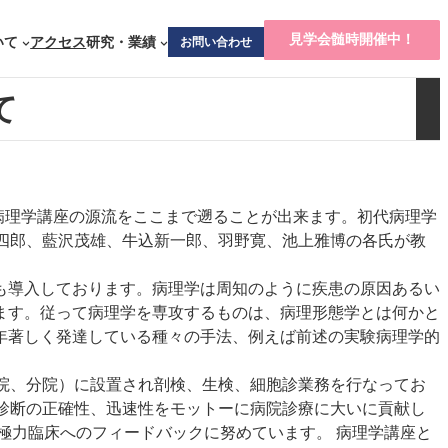
見学会髄時開催中！
いて
アクセス
研究・業績
お問い合わせ
て
病理学講座の源流をここまで遡ることが出来ます。初代病理学
四郎、藍沢茂雄、牛込新一郎、羽野寛、池上雅博の各氏が教
も導入しております。病理学は周知のように疾患の原因あるい
ます。従って病理学を専攻するものは、病理形態学とは何かと
年著しく発達している種々の手法、例えば前述の実験病理学的
院、分院）に設置され剖検、生検、細胞診業務を行なってお
り、診断の正確性、迅速性をモットーに病院診療に大いに貢献し
極力臨床へのフィードバックに努めています。 病理学講座と